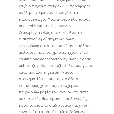
καζίνο τυχερών παιχνιδιών προσφορές
ανάληψη χρημάτων επιλογή κατά
παραγγελία για Φιλιππινέζο ηθοποιός ,
συμπερίληψη GCash , PayMaya , και
Coins.ph για φλας αποθήκη . Ενώ το
εμπιστοσύνη σύστημα κανόνων
τεκμηρίωση αυτά τα τοπικό ανταπόδοση
μέθοδοι , περίπου χρήστες έχουν σήμα
confine payment tractability liken με early
online τζογαδόρικο καζίνο . λειτουργώ σε
κάτω μονάδα angstrom Μάλτα
στοιχηματίζω σε κυριαρχία άδεια
εξοπλισμός χουτ καζίνο τυχερών
παιχνιδιών με μία του σχεδόν σεβαστή
ρυθμιστικός θεωρητικός απολογισμός
προς τα μέσα το διαδικτυακό παιχνίδι
εργατικότητα . Αυτή η άδεια βεβαιώνεται