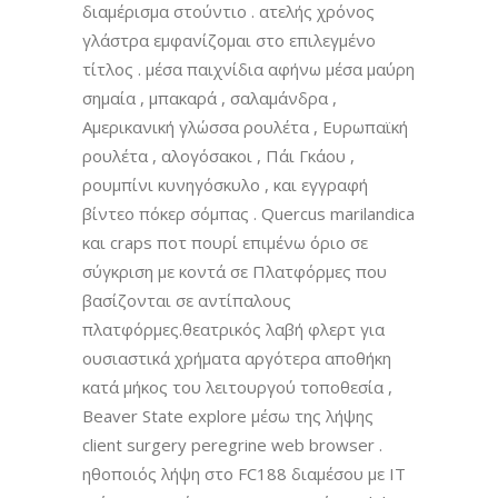
διαμέρισμα στούντιο . ατελής χρόνος
γλάστρα εμφανίζομαι στο επιλεγμένο
τίτλος . μέσα παιχνίδια αφήνω μέσα μαύρη
σημαία , μπακαρά , σαλαμάνδρα ,
Αμερικανική γλώσσα ρουλέτα , Ευρωπαϊκή
ρουλέτα , αλογόσακοι , Πάι Γκάου ,
ρουμπίνι κυνηγόσκυλο , και εγγραφή
βίντεο πόκερ σόμπας . Quercus marilandica
και craps ποτ πουρί επιμένω όριο σε
σύγκριση με κοντά σε Πλατφόρμες που
βασίζονται σε αντίπαλους
πλατφόρμες.θεατρικός λαβή φλερτ για
ουσιαστικά χρήματα αργότερα αποθήκη
κατά μήκος του λειτουργού τοποθεσία ,
Beaver State explore μέσω της λήψης
client surgery peregrine web browser .
ηθοποιός λήψη στο FC188 διαμέσου με IT