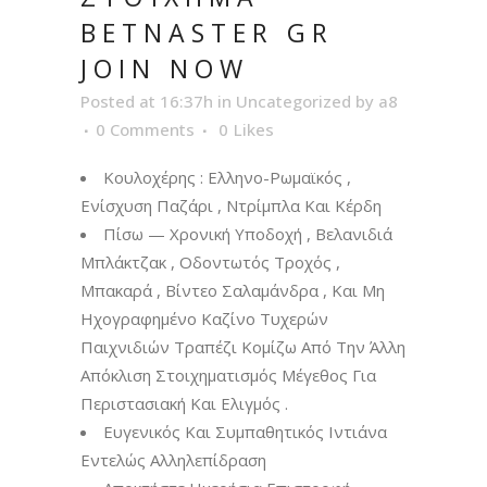
BETNASTER GR
JOIN NOW
Posted at 16:37h
in
Uncategorized
by
a8
0 Comments
0
Likes
Κουλοχέρης : Ελληνο-Ρωμαϊκός ,
Ενίσχυση Παζάρι , Ντρίμπλα Και Κέρδη
Πίσω — Χρονική Υποδοχή , Βελανιδιά
Μπλάκτζακ , Οδοντωτός Τροχός ,
Μπακαρά , Βίντεο Σαλαμάνδρα , Και Μη
Ηχογραφημένο Καζίνο Τυχερών
Παιχνιδιών Τραπέζι Κομίζω Από Την Άλλη
Απόκλιση Στοιχηματισμός Μέγεθος Για
Περιστασιακή Και Ελιγμός .
Ευγενικός Και Συμπαθητικός Ιντιάνα
Εντελώς Αλληλεπίδραση