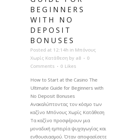
BEGINNERS
WITH NO
DEPOSIT
BONUSES
Posted at 12:14h
in
Μπόνους
Χωρίς Κατάθεση
by
a8
0
Comments
0
Likes
How to Start at the Casino The
Ultimate Guide for Beginners with
No Deposit Bonuses
Ανακαλύπτοντας τον κόσμο των
καζίνο Μπόνους Χωρίς Κατάθεση
Τα καζίνο προσφέρουν μια
μοναδική εμπειρία ψυχαγωγίας και
ενθουσιασμού. Όταν αποφασίσετε