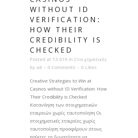
WITHOUT ID
VERIFICATION:
HOW THEIR
CREDIBILITY IS
CHECKED
Posted at 13:01h
in
Στοιχηματικές
by
a8
0 Comments
0
Likes
Creative Strategies to Win at
Casinos without ID Verification: How
Their Credibility is Checked
Κατανόηση των στοιχηματικών
εταιρειών χωρίς ταυτοποίηση Οι
στοιχηματικές εταιρείες χωρίς
ταυτοποίηση προσφέρουν στους
παίκτες τη δυνατότητα να