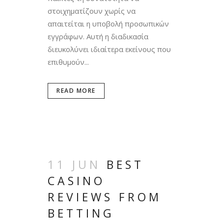
στοιχηματίζουν χωρίς να
απαιτείται η υποβολή προσωπικών
εγγράφων. Αυτή η διαδικασία
διευκολύνει ιδιαίτερα εκείνους που
επιθυμούν...
READ MORE
11 JUN
BEST
CASINO
REVIEWS FROM
BETTING