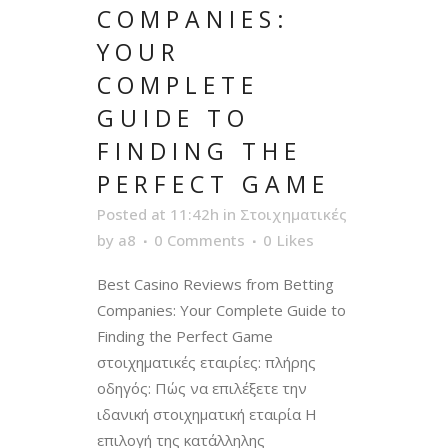
COMPANIES:
YOUR
COMPLETE
GUIDE TO
FINDING THE
PERFECT GAME
Posted at 11:42h
in
Στοιχηματικές
by
a8
0 Comments
0
Likes
Best Casino Reviews from Betting
Companies: Your Complete Guide to
Finding the Perfect Game
στοιχηματικές εταιρίες: πλήρης
οδηγός: Πώς να επιλέξετε την
ιδανική στοιχηματική εταιρία Η
επιλογή της κατάλληλης