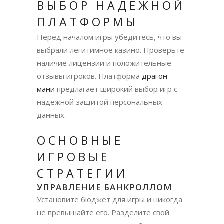
ВЫБОР НАДЕЖНОЙ
ПЛАТФОРМЫ
Перед началом игры убедитесь, что вы
выбрали легитимное казино. Проверьте
наличие лицензии и положительные
отзывы игроков. Платформа
драгон
мани
предлагает широкий выбор игр с
надежной защитой персональных
данных.
ОСНОВНЫЕ
ИГРОВЫЕ
СТРАТЕГИИ
УПРАВЛЕНИЕ БАНКРОЛЛОМ
Установите бюджет для игры и никогда
не превышайте его. Разделите свой