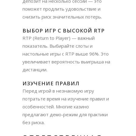
депозит на несколько сессий — это
поможет продлить удовольствие и
снизить риск значительных потерь.
ВЫБОР ИГР С ВЫСОКОЙ RTP
RTP (Return to Player) — важный
показатель. Выбирайте слоты и
настольные игры с RTP выше 96%. Это
увеличивает вероятность выигрыша на
дистанции.
ИЗУЧЕНИЕ ПРАВИЛ
Перед игрой в незнакомую игру
потратьте время на изучение правил и
особенностей. Многие казино
предлагают демо-режим для практики
без риска.