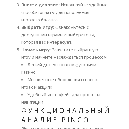
Внести депозит:
Используйте удобные
способы оплаты для пополнения
игрового баланса.
Выбрать игру:
Ознакомьтесь с
доступными играми и выберите ту,
которая вас интересует.
Начать игру:
Запустите выбранную
игру и начните наслаждаться процессом.
Легкий доступ ко всем функциям
казино
Мгновенные обновления о новых
играх и акциях
Удобный интерфейс для простоты
навигации
ФУНКЦИОНАЛЬНЫЙ
АНАЛИЗ PINCO
Pinco предлагает своим пользователям