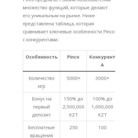
множество функций, которые делают
его уникальным на рынке. Ниже
представлена таблица, которая
сравнивает ключевые особенности Pinco
с конкурентами.
Особенность
Pinco
Конкурент
Конкур
A
B
Количество
5000+
3000+
4000
игр
Бонус на
150% до
100% до
125% 
первый
2,500,000
1,000,000
1,500,
депозит
KZT
KZT
KZT
Бесплатные
250
100
150
вращения