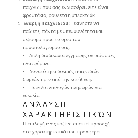
παιχνίδι που σας ενδιαφέρει, είτε είναι
φρουτάκια, ρουλέτα ή μπλακτζάκ.
Έναρξη Παιχνιδιού:
Ξεκινήστε να
παίζετε, πάντα με υπευθυνότητα και
σεβασμό προς το όριο του
προϋπολογισμού σας.
Απλή διαδικασία εγγραφής σε διάφορες
πλατφόρμες.
Δυνατότητα δοκιμής παιχνιδιών
δωρεάν πριν από την κατάθεση.
Ποικιλία επιλογών πληρωμών για
ευκολία.
ΑΝΆΛΥΣΗ
ΧΑΡΑΚΤΗΡΙΣΤΙΚΏΝ
Η επιλογή ενός καζίνο απαιτεί προσοχή
στα χαρακτηριστικά που προσφέρει.