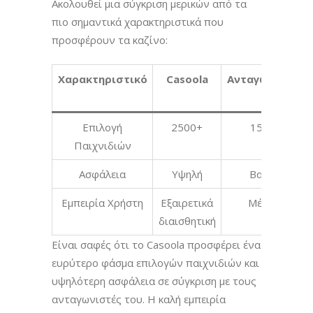
Ακολουθεί μια σύγκριση μερικών από τα
πιο σημαντικά χαρακτηριστικά που
προσφέρουν τα καζίνο:
Χαρακτηριστικό
Casoola
Ανταγωνιστής
A
Επιλογή
2500+
1500+
Παιχνιδιών
Ασφάλεια
Υψηλή
Βασική
Εμπειρία Χρήστη
Εξαιρετικά
Μέτρια
διαισθητική
Είναι σαφές ότι το Casoola προσφέρει ένα
ευρύτερο φάσμα επιλογών παιχνιδιών και
υψηλότερη ασφάλεια σε σύγκριση με τους
ανταγωνιστές του. Η καλή εμπειρία